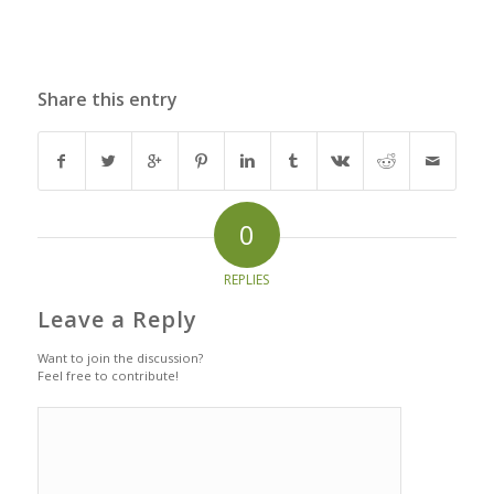
Share this entry
0
REPLIES
Leave a Reply
Want to join the discussion?
Feel free to contribute!