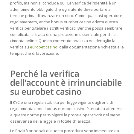
profilo, ma non si conclude qui. La verifica dell’identità è un
adempimento obbligato che ogni utente deve portare a
termine prima di avanzare un ritiro. Come qualsiasi operatore
regolamentato, anche bonus eurobet casino adotta questa
verifica per tutelare i iscritti verificati. Benché possa sembrare
complicata, si tratta di una protezione essenziale per chi si
cimenta online. Questo contenuto analizza nel dettaglio la
verifica su
eurobet casino
: dalla documentazione richiesta alle
tempistiche di lavorazione.
Perché la verifica
dell’account è irrinunciabile
su eurobet casino
Il KYC è una regola stabilita per legge vigente dagli enti di
regolamentazione. bonus eurobet casino è tenuto a attenersi
a queste norme per svolgere la propria operatività nel pieno
osservanza della legge e in totale chiarezza.
Le finalità principali di questa procedura sono immediate da