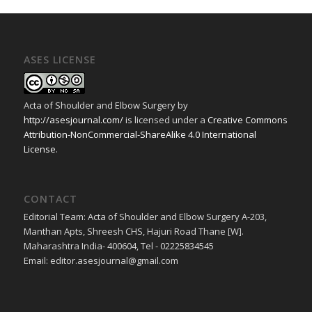
ASES LICENSE
Acta of Shoulder and Elbow Surgery
by
http://asesjournal.com/
is licensed under a
Creative Commons
Attribution-NonCommercial-ShareAlike 4.0 International
License
.
CONTACT
Editorial Team: Acta of Shoulder and Elbow Surgery A-203,
Manthan Apts, Shreesh CHS, Hajuri Road Thane [W].
Maharashtra India- 400604, Tel - 02225834545
Email: editor.asesjournal@gmail.com