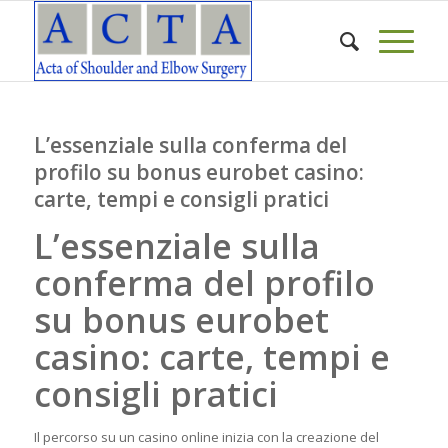
L’essenziale sulla conferma del
profilo su bonus eurobet casino:
carte, tempi e consigli pratici
L’essenziale sulla
conferma del profilo
su bonus eurobet
casino: carte, tempi e
consigli pratici
Il percorso su un casino online inizia con la creazione del