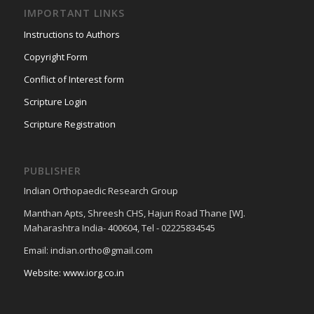
IMPORTANT LINKS
Instructions to Authors
Copyright Form
Conflict of Interest form
Scripture Login
Scripture Registration
PUBLISHER
Indian Orthopaedic Research Group
Manthan Apts, Shreesh CHS, Hajuri Road Thane [W].
Maharashtra India- 400604, Tel - 02225834545
Email: indian.ortho@gmail.com
Website: www.iorg.co.in