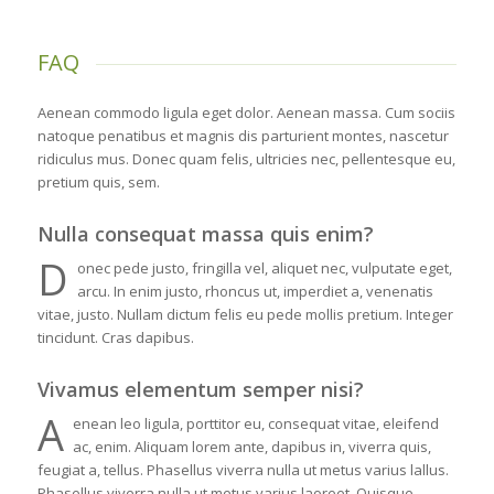
FAQ
Aenean commodo ligula eget dolor. Aenean massa. Cum sociis
natoque penatibus et magnis dis parturient montes, nascetur
ridiculus mus. Donec quam felis, ultricies nec, pellentesque eu,
pretium quis, sem.
Nulla consequat massa quis enim?
D
onec pede justo, fringilla vel, aliquet nec, vulputate eget,
arcu. In enim justo, rhoncus ut, imperdiet a, venenatis
vitae, justo. Nullam dictum felis eu pede mollis pretium. Integer
tincidunt. Cras dapibus.
Vivamus elementum semper nisi?
A
enean leo ligula, porttitor eu, consequat vitae, eleifend
ac, enim. Aliquam lorem ante, dapibus in, viverra quis,
feugiat a, tellus. Phasellus viverra nulla ut metus varius lallus.
Phasellus viverra nulla ut metus varius laoreet. Quisque