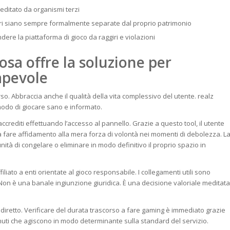
reditato da organismi terzi
atori siano sempre formalmente separate dal proprio patrimonio
dere la piattaforma di gioco da raggiri e violazioni
osa offre la soluzione per
apevole
so. Abbraccia anche il qualità della vita complessivo del utente. realz
 modo di giocare sano e informato.
i accrediti effettuando l’accesso al pannello. Grazie a questo tool, il utente
za fare affidamento alla mera forza di volontà nei momenti di debolezza. L
nità di congelare o eliminare in modo definitivo il proprio spazio in
affiliato a enti orientate al gioco responsabile. I collegamenti utili sono
 Non è una banale ingiunzione giuridica. È una decisione valoriale meditata
diretto. Verificare del durata trascorso a fare gaming è immediato grazie
enuti che agiscono in modo determinante sulla standard del servizio.