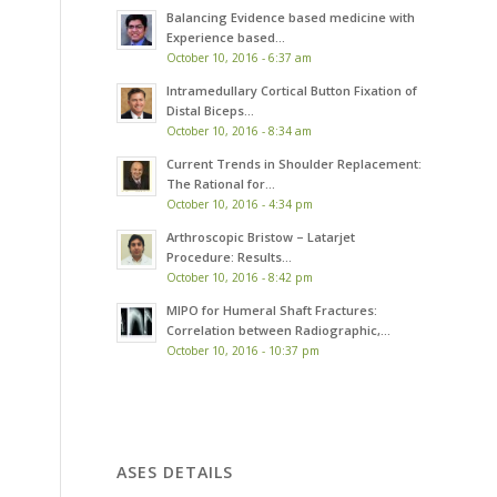
Balancing Evidence based medicine with
Experience based...
October 10, 2016 - 6:37 am
Intramedullary Cortical Button Fixation of
Distal Biceps...
October 10, 2016 - 8:34 am
Current Trends in Shoulder Replacement:
The Rational for...
October 10, 2016 - 4:34 pm
Arthroscopic Bristow – Latarjet
Procedure: Results...
October 10, 2016 - 8:42 pm
MIPO for Humeral Shaft Fractures:
Correlation between Radiographic,...
October 10, 2016 - 10:37 pm
ASES DETAILS