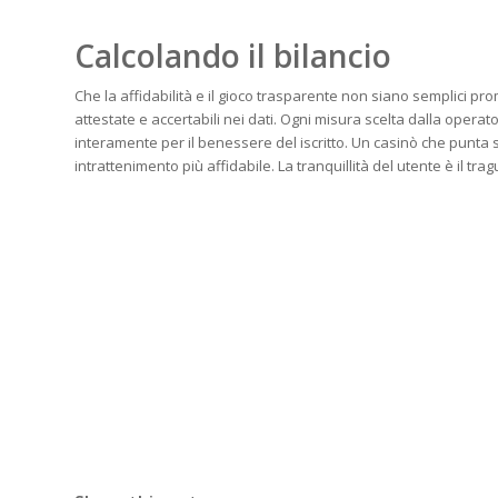
Calcolando il bilancio
Che la affidabilità e il gioco trasparente non siano semplici prome
attestate e accertabili nei dati. Ogni misura scelta dalla operat
interamente per il benessere del iscritto. Un casinò che punta s
intrattenimento più affidabile. La tranquillità del utente è il 