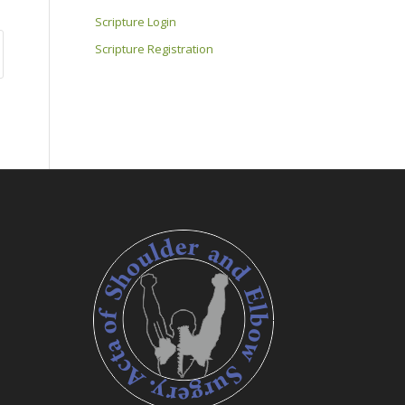
Scripture Login
Scripture Registration