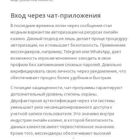
Вход через чат-приложения
В последние времена логин через сообщения стал
модным вариантом авторизации на ресурсах онлайн
казино. Данный подход не лишь делает проще процедуру
авторизации, но и повышает безопасность. Применение
мессенджеров, например, Telegram или WhatsApp, дает
возможность игрокам мгновенно заходить в свои
профили без запоминания сложных паролей. Довольно
верифицировать свою личность через уведомление, что
обеспечивает процесс более удобным и быстрым.
С позиции защищенности, чат-программы гарантируют
дополнительный уровень степень охраны.
Двухфакторная аутентификация через эти системы
уменьшает риск несанкционированного доступа к
учетной записи пользователя. Это значимо внутри
индустрии онлайн казино, в которой безопасность
данных клиентов имеет первостепенное значение.
Кроме того, мессенджеры обеспечивают высокий