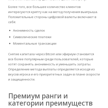
Более того, все большее количество клиентов
интересуются крипту как на метод получения выигрыша.
Положительные стороны цифровой валюты включают в
себя:
Анонимность сделок
Символические платежи
Моментальные транзакции
Снятие капитала через Bitcoin или эфириум становится
все более популярным среди пользователей, которые
хотят сохранять анонимность и уменьшить затраты.
Определение метода выплаты определяется исходя из
вкусов игрока и его приоритетных задач в плане скорости
и защищенности.
Премиум ранги и
категории преимуществ