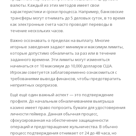
валюты. Каждый из этих методов имеет свои
характеристики и сроки процесса. Например, банковские
трансферы могут отнимать до 5 деловых суток, в то время
как электронные счета часто проводят переводы в
течение нескольких часов.
Важно осознавать о пределах на выплату. Многие
игорные заведения задают минимум и максимум лимиты,
которые допустимо обналичить за раз или в течение
заданного времени. Эти лимиты могут изменяться
начинаться от 10 максимум до 10,000 долларов США.
Игрокам советуется заблаговременно ознакомиться с
требованиями вывода финансов, чтобы предотвратить
неприятных сюрпризов.
Ещё ещё один важный аспект — это подтверждение
профиля. До начальным обналичиванием выигрыша
казино имеет право попросить бумаги для удостоверения
личности геймера. Данная обычная процесс,
сфокусированная на обеспечение защищенности
операций и предотвращение жульничества. В обычно
процесс подтверждения отнимает от 24 до 48 часа, но