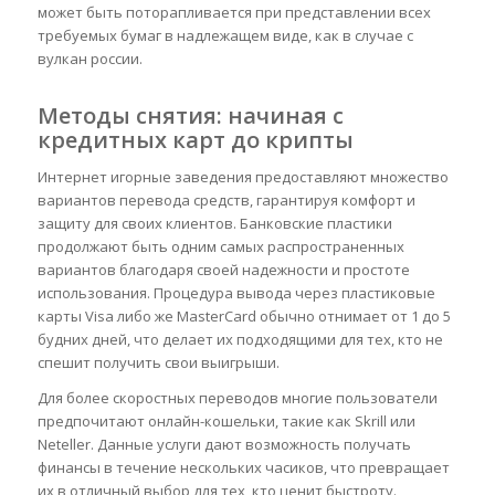
может быть поторапливается при представлении всех
требуемых бумаг в надлежащем виде, как в случае с
вулкан россии.
Методы снятия: начиная с
кредитных карт до крипты
Интернет игорные заведения предоставляют множество
вариантов перевода средств, гарантируя комфорт и
защиту для своих клиентов. Банковские пластики
продолжают быть одним самых распространенных
вариантов благодаря своей надежности и простоте
использования. Процедура вывода через пластиковые
карты Visa либо же MasterCard обычно отнимает от 1 до 5
будних дней, что делает их подходящими для тех, кто не
спешит получить свои выигрыши.
Для более скоростных переводов многие пользователи
предпочитают онлайн-кошельки, такие как Skrill или
Neteller. Данные услуги дают возможность получать
финансы в течение нескольких часиков, что превращает
их в отличный выбор для тех, кто ценит быстроту.