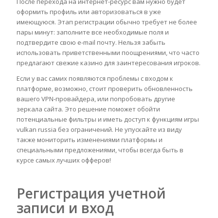
После перехода на интернет-ресурс вам нужно будет
оформить профиль или авторизоваться в уже
имеющуюся. Этап регистрации обычно требует не более
пары минут: заполните все необходимые поля и
подтвердите свою e-mail почту. Нельзя забыть
использовать приветственными поощрениями, что часто
предлагают свежие казино для заинтересования игроков.
Если у вас самих появляются проблемы с входом к
платформе, возможно, стоит проверить обновленность
вашего VPN-провайдера, или попробовать другие
зеркала сайта. Это решение поможет обойти
потенциальные фильтры и иметь доступ к функциям игры
vulkan russia без ограничений. Не упускайте из виду
также мониторить изменениями платформы и
специальными предложениями, чтобы всегда быть в
курсе самых лучших офферов!
Регистрация учетной
записи и вход