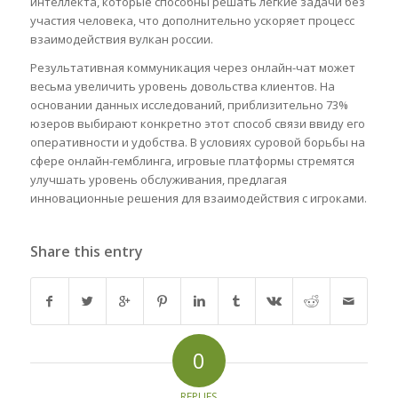
интеллекта, которые способны решать легкие задачи без
участия человека, что дополнительно ускоряет процесс
взаимодействия вулкан россии.
Результативная коммуникация через онлайн-чат может
весьма увеличить уровень довольства клиентов. На
основании данных исследований, приблизительно 73%
юзеров выбирают конкретно этот способ связи ввиду его
оперативности и удобства. В условиях суровой борьбы на
сфере онлайн-гемблинга, игровые платформы стремятся
улучшать уровень обслуживания, предлагая
инновационные решения для взаимодействия с игроками.
Share this entry
0
REPLIES