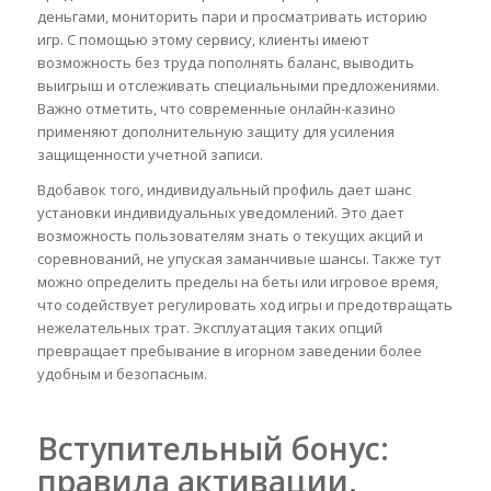
деньгами, мониторить пари и просматривать историю
игр. С помощью этому сервису, клиенты имеют
возможность без труда пополнять баланс, выводить
выигрыш и отслеживать специальными предложениями.
Важно отметить, что современные онлайн-казино
применяют дополнительную защиту для усиления
защищенности учетной записи.
Вдобавок того, индивидуальный профиль дает шанс
установки индивидуальных уведомлений. Это дает
возможность пользователям знать о текущих акций и
соревнований, не упуская заманчивые шансы. Также тут
можно определить пределы на беты или игровое время,
что содействует регулировать ход игры и предотвращать
нежелательных трат. Эксплуатация таких опций
превращает пребывание в игорном заведении более
удобным и безопасным.
Вступительный бонус:
правила активации.