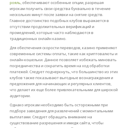
рояль
, обеспечивают особенные опции, разрешая
игрокам получить свои средства буквально в течение
нескольких минут после заявки на снятие средств.
Главное достоинство подобных клубов выражается в
отсутствии продолжительных верификаций и
промедлений, которые часто наблюдаются в
традиционных онлайн казино.
Для обеспечения скорости переводов, казино применяют
современные системы оплаты, такие как криптовалюты и
онлайн-кошельки. Данное позволяет избежать миновать
посредничества и сократить время на ход обработки
платежей. Следует подчеркнуть, что большинство из этих
клубов также показывают выгодные вознаграждения и
предложения для начинающих и регулярных клиентов,
что делает их еще более привлекательными для широкой
аудитории.
Однако игрокам необходимо быть осторожными при
подборе заведения для развлечений с моментальными
выплатами. Следует обращать внимание на
существование разрешения и имидж сайта, чтобы