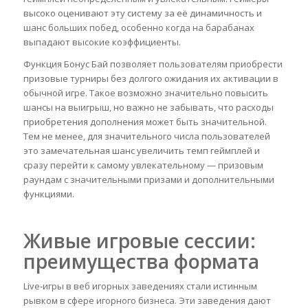
высоко оценивают эту систему за её динамичность и
шанс больших побед, особенно когда на барабанах
выпадают высокие коэффициенты.
Функция Бонус Бай позволяет пользователям приобрести
призовые турниры без долгого ожидания их активации в
обычной игре. Такое возможно значительно повысить
шансы на выигрыш, но важно не забывать, что расходы
приобретения дополнения может быть значительной.
Тем не менее, для значительного числа пользователей
это замечательная шанс увеличить темп геймплей и
сразу перейти к самому увлекательному — призовым
раундам с значительными призами и дополнительными
функциями.
Живые игровые сессии:
преимущества формата
Live-игры в веб игорных заведениях стали истинным
рывком в сфере игорного бизнеса. Эти заведения дают