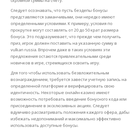
скромной суммы на счету.
Следует осознавать, что пусть бездепы бонусы
представляются заманчивыми, они нередко имеют
определенными условиями. К примеру, условия по
прокрутке могут составлять от 20 до 50 крат размера
бонуса. Это подразумевает, что прежде чем получить
приз, игрок должен поставить на указанную сумму в
vulkan russia. Впрочем даже в таких условиях эти
предложения остаются привлекательными среди
новичков в игре, стремящихся освоить игру.
Для того чтобы использовать безвложительным
вознаграждением, требуется завести учетную запись на
определенной платформе и верифицировать свою
идентичность. Некоторые онлайн-казино имеют
возможность потребовать введение бонусного кода или
присоединение в эксклюзивных акциях. Следует
вдумчиво рассматривать положения каждого офера, дабы
избежать недопониманий и максимально эффективно
использовать доступные бонусы.