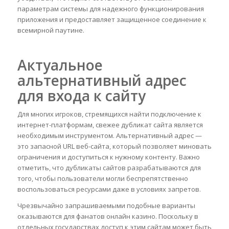
параметрам системы для надежного функционирования
приложения и предоставляет защищенное соединение к
всемирной паутине.
Актуальное
альтернативный адрес
для входа к сайту
Для многих игроков, стремящихся найти подключение к
интернет-платформам, свежее дубликат сайта является
необходимым инструментом. Альтернативный адрес —
это запасной URL веб-сайта, который позволяет миновать
ограничения и доступиться к нужному контенту. Важно
отметить, что дубликаты сайтов разрабатываются для
того, чтобы пользователи могли беспрепятственно
воспользоваться ресурсами даже в условиях запретов.
Чрезвычайно запрашиваемыми подобные варианты
оказываются для фанатов онлайн казино. Поскольку в
отдельных государствах доступ к этим сайтам может быть