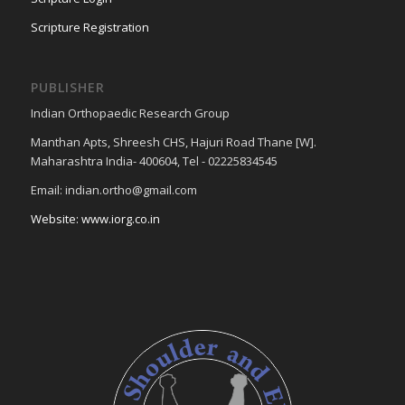
Scripture Registration
PUBLISHER
Indian Orthopaedic Research Group
Manthan Apts, Shreesh CHS, Hajuri Road Thane [W].
Maharashtra India- 400604, Tel - 02225834545
Email: indian.ortho@gmail.com
Website: www.iorg.co.in