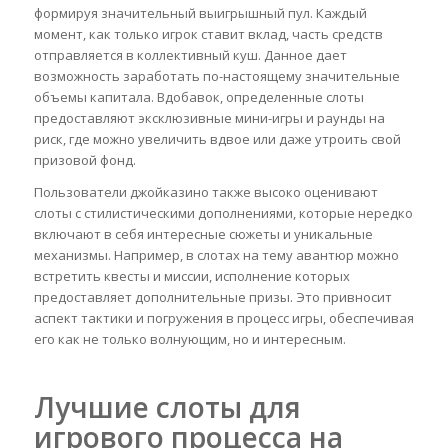
формируя значительный выигрышный пул. Каждый
момент, как только игрок ставит вклад, часть средств
отправляется в коллективный куш. Данное дает
возможность заработать по-настоящему значительные
объемы капитала. Вдобавок, определенные слоты
предоставляют эксклюзивные мини-игры и раунды на
риск, где можно увеличить вдвое или даже утроить свой
призовой фонд.
Пользователи джойказино также высоко оценивают
слоты с стилистическими дополнениями, которые нередко
включают в себя интересные сюжеты и уникальные
механизмы. Например, в слотах на тему авантюр можно
встретить квесты и миссии, исполнение которых
предоставляет дополнительные призы. Это привносит
аспект тактики и погружения в процесс игры, обеспечивая
его как не только волнующим, но и интересным.
Лучшие слоты для
игрового процесса на