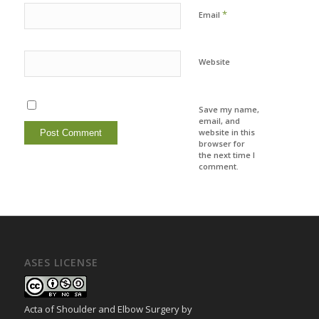
*
Email
Website
Save my name,
email, and
website in this
browser for
the next time I
comment.
ASES LICENSE
Acta of Shoulder and Elbow Surgery
by