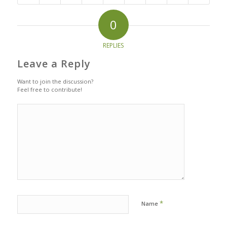
0
REPLIES
Leave a Reply
Want to join the discussion?
Feel free to contribute!
*
Name