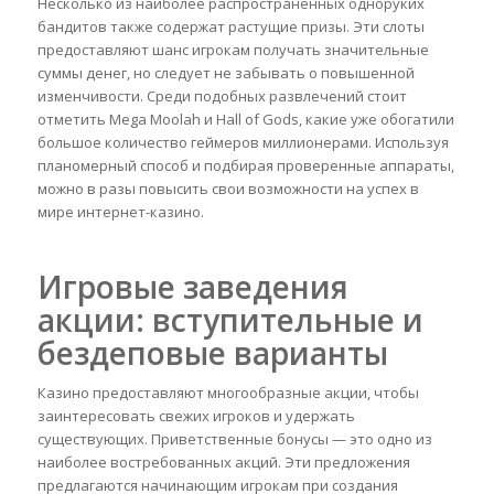
Несколько из наиболее распространенных одноруких
бандитов также содержат растущие призы. Эти слоты
предоставляют шанс игрокам получать значительные
суммы денег, но следует не забывать о повышенной
изменчивости. Среди подобных развлечений стоит
отметить Mega Moolah и Hall of Gods, какие уже обогатили
большое количество геймеров миллионерами. Используя
планомерный способ и подбирая проверенные аппараты,
можно в разы повысить свои возможности на успех в
мире интернет-казино.
Игровые заведения
акции: вступительные и
бездеповые варианты
Казино предоставляют многообразные акции, чтобы
заинтересовать свежих игроков и удержать
существующих. Приветственные бонусы — это одно из
наиболее востребованных акций. Эти предложения
предлагаются начинающим игрокам при создания