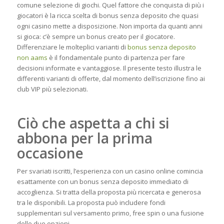
comune selezione di giochi. Quel fattore che conquista di più i
giocatori è la ricca scelta di bonus senza deposito che quasi
ogni casino mette a disposizione. Non importa da quanti anni
si gioca: c’è sempre un bonus creato per il giocatore.
Differenziare le molteplici varianti di
bonus senza deposito
non aams
è il fondamentale punto di partenza per fare
decisioni informate e vantaggiose. Il presente testo illustra le
differenti varianti di offerte, dal momento dell’iscrizione fino ai
club VIP più selezionati.
Ciò che aspetta a chi si
abbona per la prima
occasione
Per svariati iscritti, l’esperienza con un casino online comincia
esattamente con un bonus senza deposito immediato di
accoglienza. Si tratta della proposta più ricercata e generosa
tra le disponibili. La proposta può includere fondi
supplementari sul versamento primo, free spin o una fusione
delle due opzioni.