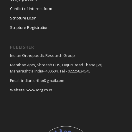
Conflict of Interest form
Scripture Login
Scripture Registration
PUBLISHER
Indian Orthopaedic Research Group
Manthan Apts, Shreesh CHS, Hajuri Road Thane [W].
Maharashtra India- 400604, Tel - 02225834545
Email: indian.ortho@gmail.com
Website: www.iorg.co.in