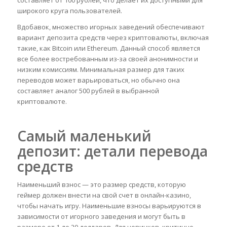
составляет от 100 рублей, что делает их доступными для
широкого круга пользователей.
Вдобавок, множество игорных заведений обеспечивают
вариант депозита средств через криптовалюты, включая
такие, как Bitcoin или Ethereum. Данный способ является
все более востребованным из-за своей анонимности и
низким комиссиям. Минимальная размер для таких
переводов может варьироваться, но обычно она
составляет аналог 500 рублей в выбранной
криптовалюте.
Самый маленький
депозит: детали перевода
средств
Наименьший взнос — это размер средств, которую
геймер должен внести на свой счет в онлайн-казино,
чтобы начать игру. Наименьшие взносы варьируются в
зависимости от игорного заведения и могут быть в