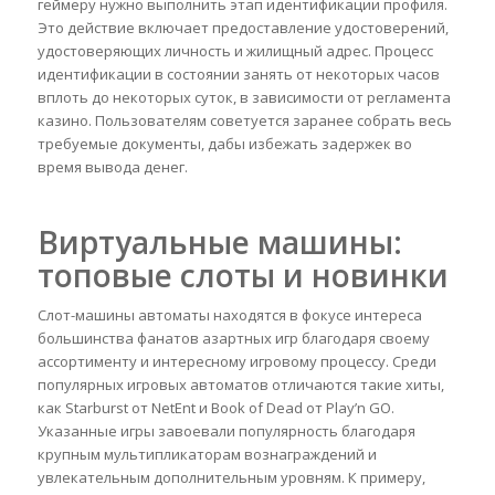
геймеру нужно выполнить этап идентификации профиля.
Это действие включает предоставление удостоверений,
удостоверяющих личность и жилищный адрес. Процесс
идентификации в состоянии занять от некоторых часов
вплоть до некоторых суток, в зависимости от регламента
казино. Пользователям советуется заранее собрать весь
требуемые документы, дабы избежать задержек во
время вывода денег.
Виртуальные машины:
топовые слоты и новинки
Слот-машины автоматы находятся в фокусе интереса
большинства фанатов азартных игр благодаря своему
ассортименту и интересному игровому процессу. Среди
популярных игровых автоматов отличаются такие хиты,
как Starburst от NetEnt и Book of Dead от Play’n GO.
Указанные игры завоевали популярность благодаря
крупным мультипликаторам вознаграждений и
увлекательным дополнительным уровням. К примеру,