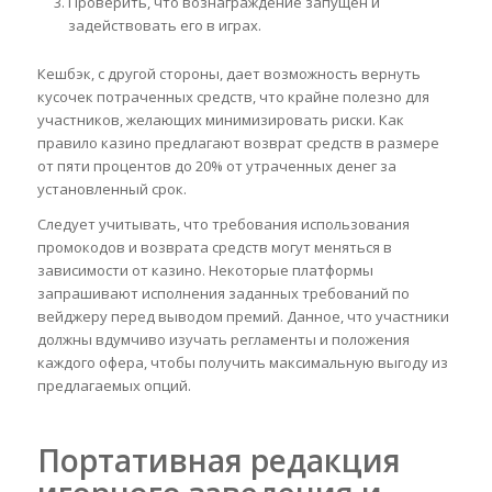
Проверить, что вознаграждение запущен и
задействовать его в играх.
Кешбэк, с другой стороны, дает возможность вернуть
кусочек потраченных средств, что крайне полезно для
участников, желающих минимизировать риски. Как
правило казино предлагают возврат средств в размере
от пяти процентов до 20% от утраченных денег за
установленный срок.
Следует учитывать, что требования использования
промокодов и возврата средств могут меняться в
зависимости от казино. Некоторые платформы
запрашивают исполнения заданных требований по
вейджеру перед выводом премий. Данное, что участники
должны вдумчиво изучать регламенты и положения
каждого офера, чтобы получить максимальную выгоду из
предлагаемых опций.
Портативная редакция