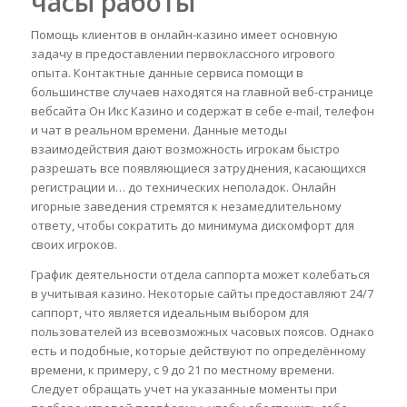
часы работы
Помощь клиентов в онлайн-казино имеет основную
задачу в предоставлении первоклассного игрового
опыта. Контактные данные сервиса помощи в
большинстве случаев находятся на главной веб-странице
вебсайта Он Икс Казино и содержат в себе e-mail, телефон
и чат в реальном времени. Данные методы
взаимодействия дают возможность игрокам быстро
разрешать все появляющиеся затруднения, касающихся
регистрации и… до технических неполадок. Онлайн
игорные заведения стремятся к незамедлительному
ответу, чтобы сократить до минимума дискомфорт для
своих игроков.
График деятельности отдела саппорта может колебаться
в учитывая казино. Некоторые сайты предоставляют 24/7
саппорт, что является идеальным выбором для
пользователей из всевозможных часовых поясов. Однако
есть и подобные, которые действуют по определённому
времени, к примеру, с 9 до 21 по местному времени.
Следует обращать учет на указанные моменты при