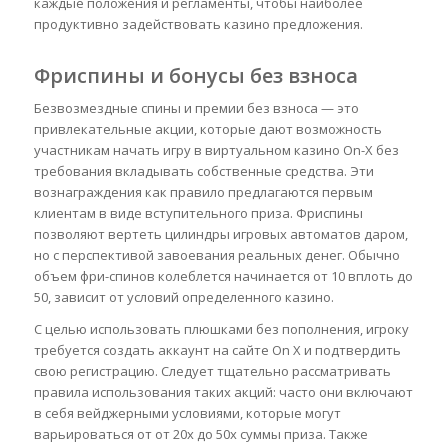
каждые положения и регламенты, чтобы наиболее
продуктивно задействовать казино предложения.
Фриспины и бонусы без взноса
Безвозмездные спины и премии без взноса — это
привлекательные акции, которые дают возможность
участникам начать игру в виртуальном казино On-X без
требования вкладывать собственные средства. Эти
вознаграждения как правило предлагаются первым
клиентам в виде вступительного приза. Фриспины
позволяют вертеть цилиндры игровых автоматов даром,
но с перспективой завоевания реальных денег. Обычно
объем фри-спинов колеблется начинается от 10 вплоть до
50, зависит от условий определенного казино.
С целью использовать плюшками без пополнения, игроку
требуется создать аккаунт на сайте On X и подтвердить
свою регистрацию. Следует тщательно рассматривать
правила использования таких акций: часто они включают
в себя вейджерными условиями, которые могут
варьироваться от от 20x до 50x суммы приза. Также