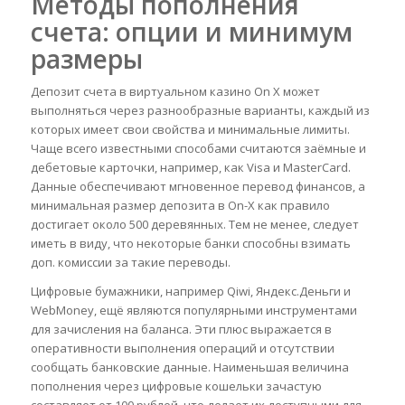
Методы пополнения
счета: опции и минимум
размеры
Депозит счета в виртуальном казино On X может
выполняться через разнообразные варианты, каждый из
которых имеет свои свойства и минимальные лимиты.
Чаще всего известными способами считаются заёмные и
дебетовые карточки, например, как Visa и MasterCard.
Данные обеспечивают мгновенное перевод финансов, а
минимальная размер депозита в On-X как правило
достигает около 500 деревянных. Тем не менее, следует
иметь в виду, что некоторые банки способны взимать
доп. комиссии за такие переводы.
Цифровые бумажники, например Qiwi, Яндекс.Деньги и
WebMoney, ещё являются популярными инструментами
для зачисления на баланса. Эти плюс выражается в
оперативности выполнения операций и отсутствии
сообщать банковские данные. Наименьшая величина
пополнения через цифровые кошельки зачастую