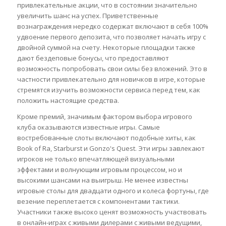
привлекательные акции, что в состоянии значительно
увеличить шанс на успех. Приветственные
вознаграждения нередко содержат включают в себя 100%
удвоение первого депозита, что позволяет начать игру с
двойной суммой на счету. Некоторые площадки также
дают бездеповые бонусы, что предоставляют
возможность попробовать свои силы без вложений. Это в
частности привлекательно для новичков в игре, которые
стремятся изучить возможности сервиса перед тем, как
положить настоящие средства.
Кроме премий, значимым фактором выбора игрового
клуба оказываются известные игры. Самые
востребованные слоты включают подобные хиты, как
Book of Ra, Starburst и Gonzo's Quest. Эти игры завлекают
игроков не только впечатляющей визуальными
эффектами и волнующим игровым процессом, но и
высокими шансами на выигрыш. Не менее известны
игровые столы для двадцати одного и колеса фортуны, где
везение переплетается с компонентами тактики.
Участники также высоко ценят возможность участвовать
в онлайн-играх с живыми дилерами с живыми ведущими,