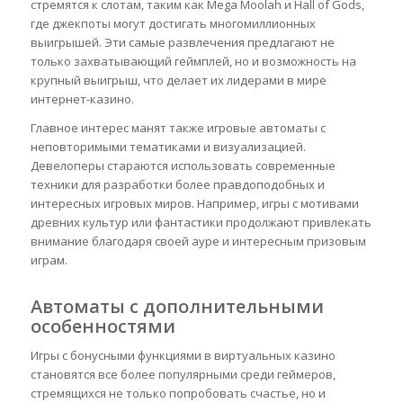
стремятся к слотам, таким как Mega Moolah и Hall of Gods,
где джекпоты могут достигать многомиллионных
выигрышей. Эти самые развлечения предлагают не
только захватывающий геймплей, но и возможность на
крупный выигрыш, что делает их лидерами в мире
интернет-казино.
Главное интерес манят также игровые автоматы с
неповторимыми тематиками и визуализацией.
Девелоперы стараются использовать современные
техники для разработки более правдоподобных и
интересных игровых миров. Например, игры с мотивами
древних культур или фантастики продолжают привлекать
внимание благодаря своей ауре и интересным призовым
играм.
Автоматы с дополнительными
особенностями
Игры с бонусными функциями в виртуальных казино
становятся все более популярными среди геймеров,
стремящихся не только попробовать счастье, но и