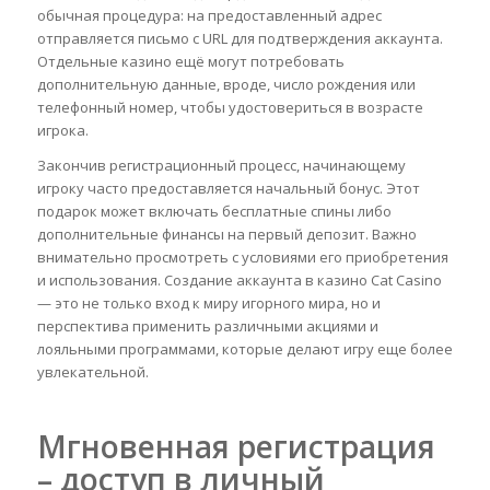
обычная процедура: на предоставленный адрес
отправляется письмо с URL для подтверждения аккаунта.
Отдельные казино ещё могут потребовать
дополнительную данные, вроде, число рождения или
телефонный номер, чтобы удостовериться в возрасте
игрока.
Закончив регистрационный процесс, начинающему
игроку часто предоставляется начальный бонус. Этот
подарок может включать бесплатные спины либо
дополнительные финансы на первый депозит. Важно
внимательно просмотреть с условиями его приобретения
и использования. Создание аккаунта в казино Cat Casino
— это не только вход к миру игорного мира, но и
перспектива применить различными акциями и
лояльными программами, которые делают игру еще более
увлекательной.
Мгновенная регистрация
– доступ в личный