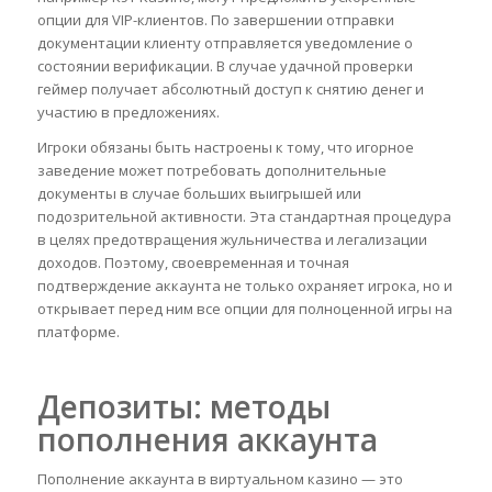
опции для VIP-клиентов. По завершении отправки
документации клиенту отправляется уведомление о
состоянии верификации. В случае удачной проверки
геймер получает абсолютный доступ к снятию денег и
участию в предложениях.
Игроки обязаны быть настроены к тому, что игорное
заведение может потребовать дополнительные
документы в случае больших выигрышей или
подозрительной активности. Эта стандартная процедура
в целях предотвращения жульничества и легализации
доходов. Поэтому, своевременная и точная
подтверждение аккаунта не только охраняет игрока, но и
открывает перед ним все опции для полноценной игры на
платформе.
Депозиты: методы
пополнения аккаунта
Пополнение аккаунта в виртуальном казино — это