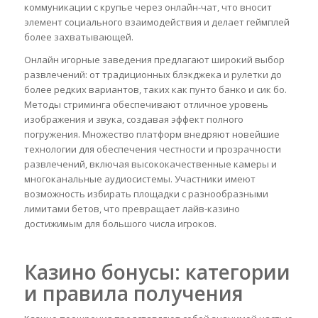
коммуникации с крупье через онлайн-чат, что вносит
элемент социального взаимодействия и делает геймплей
более захватывающей.
Онлайн игорные заведения предлагают широкий выбор
развлечений: от традиционных блэкджека и рулетки до
более редких вариантов, таких как пунто банко и сик бо.
Методы стриминга обеспечивают отличное уровень
изображения и звука, создавая эффект полного
погружения. Множество платформ внедряют новейшие
технологии для обеспечения честности и прозрачности
развлечений, включая высококачественные камеры и
многоканальные аудиосистемы. Участники имеют
возможность избирать площадки с разнообразными
лимитами бетов, что превращает лайв-казино
достижимым для большого числа игроков.
Казино бонусы: категории
и правила получения