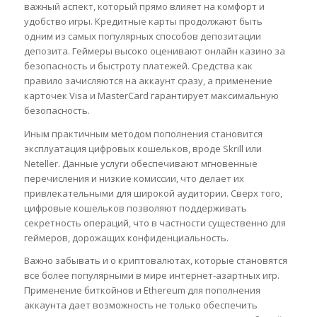
важный аспект, который прямо влияет на комфорт и
удобство игры. Кредитные карты продолжают быть
одним из самых популярных способов депозитации
депозита. Геймеры высоко оценивают онлайн казино за
безопасность и быстроту платежей. Средства как
правило зачисляются на аккаунт сразу, а применение
карточек Visa и MasterCard гарантирует максимальную
безопасность.
Иным практичным методом пополнения становится
эксплуатация цифровых кошельков, вроде Skrill или
Neteller. Данные услуги обеспечивают мгновенные
перечисления и низкие комиссии, что делает их
привлекательными для широкой аудитории. Сверх того,
цифровые кошельков позволяют поддерживать
секретность операций, что в частности существенно для
геймеров, дорожащих конфиденциальность.
Важно забывать и о криптовалютах, которые становятся
все более популярными в мире интернет-азартных игр.
Применение биткойнов и Ethereum для пополнения
аккаунта дает возможность не только обеспечить