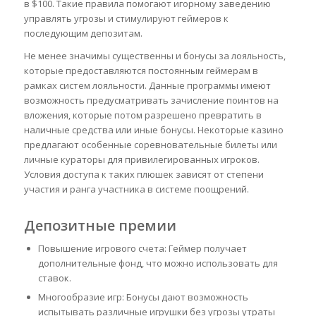
в $100. Такие правила помогают игорному заведению
управлять угрозы и стимулируют геймеров к
последующим депозитам.
Не менее значимы существенны и бонусы за лояльность,
которые предоставляются постоянным геймерам в
рамках систем лояльности. Данные программы имеют
возможность предусматривать зачисление поинтов на
вложения, которые потом разрешено превратить в
наличные средства или иные бонусы. Некоторые казино
предлагают особенные соревновательные билеты или
личные кураторы для привилегированных игроков.
Условия доступа к таких плюшек зависят от степени
участия и ранга участника в системе поощрений.
Депозитные премии
Повышение игрового счета: Геймер получает
дополнительные фонд, что можно использовать для
ставок.
Многообразие игр: Бонусы дают возможность
испытывать различные игрушки без угрозы утраты