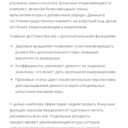
улучшить шансы на успех. Бонусные опции вмещают в
комплект, включая безвозмездные спины,
мультипликаторы и добавочные раунды. Данные в
состоянии существенно повлиять на азартный ход, делая
его более захватывающим и энергичным.
Главные достоинства игр с дополнительными функциями:
Даровые вращения: позволяют участникам вращать
ролики без дополнительного пари, повышая
вероятность выигрыша.
Коэффициенты: умножают джекпот на заданное
значение, что может дать крупным вознаграждениям.
Призовые этапы: дают исключительные перспективы
для наращивания джекпота через специальные
испытания или мини-игры.
С целью наиболее эффективно задействовать бонусные
функции, игрокам предлагается тщательно читать
регламенты всех игр. Отдельные аппараты
предоставляют увеличивающиеся куш, которые