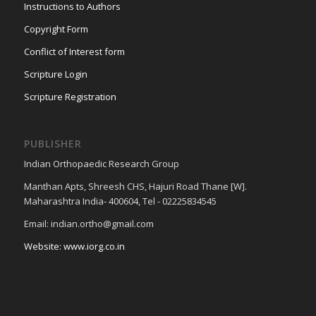
Instructions to Authors
Copyright Form
Conflict of Interest form
Scripture Login
Scripture Registration
PUBLISHER
Indian Orthopaedic Research Group
Manthan Apts, Shreesh CHS, Hajuri Road Thane [W].
Maharashtra India- 400604, Tel - 02225834545
Email: indian.ortho@gmail.com
Website: www.iorg.co.in