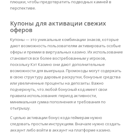
плюшки, чтобы предотвратить подводных камней в
перспективе.
Купоны для активации свежих
оферов
Купоны — это уникальные комбинации знаков, которые
дают возможность пользователям активировать особые
оферы и премии в виртуальных казино. Их использование
становится все более востребованным у игроков,
поскольку Кэт Казино они дают дополнительные
возможности для выигрыша. Промокоды могут содержать
в свою структуру даровые раскрутки, бонусные средства
или увеличенные проценты на депозиты. Важно
подчеркнуть, что любой бонусный код имеет свои
правила использования: период активности,
минимальная сумма пополнения и требования по
отыгрышу.
С целью активации бонус-кода геймерам нужно
следовать простым инструкциям. Вначале нужно создать
аккаунт либо войти в аккаунт на платформе казино.