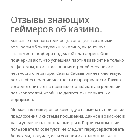
Отзывы знающих
геймеров об казино.
Бывалые пользователи регулярно делятся своими
отзывами об виртуальных казино, акцентируя
значимость подбора надежной платформы. Они
подчеркивают, что успешная партия зависит не только
от фортуны, но и от осознания игровой механики и
честности оператора. Casino Cat выполняет ключевую
роль в обеспечении честности и прозрачности. Важно
сосредоточиться на наличие сертификата и рецензии
пользователей, чтобы не допустить неприятных
сюрпризов.
Множество геймеров рекомендуют замечать призовые
предложения и системы поощрения. Данное возможно в
разы увеличить шанс на выигрыш. Впрочем опытные
пользователи советуют: не следует переусердствовать
бонусами, в случае, если условия их отыгрыша очень