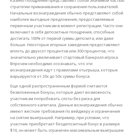
Казино поощрения представляют собой значимой частью
стратегии приманивания и сохранения пользователей.
Начальные вознаграждения обычно представляют собой
наиболее выгодные предложения, предоставляемые
первичным участникам в момент регистрации. Часто они
включают в себя депозитные поощрения, способные
достигать 100% от первой суммы депозита, или даже
больше. Некоторые игорные заведения предоставляют
вплоть до двухсот процентов или 300 процентов, что
значительно увеличивает стартовый банкролл игрока.
Впрочем необходимо осознавать, что эти
вознаграждения идут с правилами отыгрыша, которые
варьируются от 20x до 50x суммы бонуса.
Еще одной распространенным формой считаются
безвложенные бонусы, которые дают возможность
участникам попробовать слоты без риска для
собственного капитала. Данные вознаграждения обычно
имеют жесткие требования по вейджеру и ограничения
на снятие выигрышей. Например, при условии, что
участник приобретает бездепозитный бонус в размере
$10, он может быть ограничен максимальным выигрышем