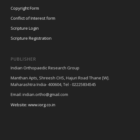
Copyright Form
Conflict of Interest form
Scripture Login
Scripture Registration
PUBLISHER
Indian Orthopaedic Research Group
Manthan Apts, Shreesh CHS, Hajuri Road Thane [W].
Maharashtra India- 400604, Tel - 02225834545
Email: indian.ortho@gmail.com
Website: www.iorg.co.in