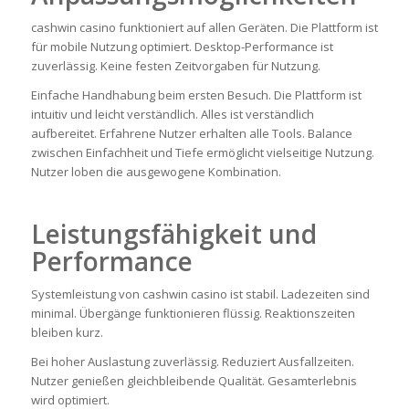
cashwin casino funktioniert auf allen Geräten. Die Plattform ist
für mobile Nutzung optimiert. Desktop-Performance ist
zuverlässig. Keine festen Zeitvorgaben für Nutzung.
Einfache Handhabung beim ersten Besuch. Die Plattform ist
intuitiv und leicht verständlich. Alles ist verständlich
aufbereitet. Erfahrene Nutzer erhalten alle Tools. Balance
zwischen Einfachheit und Tiefe ermöglicht vielseitige Nutzung.
Nutzer loben die ausgewogene Kombination.
Leistungsfähigkeit und
Performance
Systemleistung von cashwin casino ist stabil. Ladezeiten sind
minimal. Übergänge funktionieren flüssig. Reaktionszeiten
bleiben kurz.
Bei hoher Auslastung zuverlässig. Reduziert Ausfallzeiten.
Nutzer genießen gleichbleibende Qualität. Gesamterlebnis
wird optimiert.