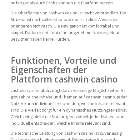
Anfänger als auch Profis können die Plattform nutzen.
Die Oberfläche von cashwin casino ist leicht verständlich. Die
Struktur ist nachvollziehbar und übersichtlich. Anwender
orientieren sich rasch. Die Navigation ist komfortabel und
simpel. Dadurch entsteht eine angenehme Nutzung. Neue
Besucher haben keine Hürden.
Funktionen, Vorteile und
Eigenschaften der
Plattform cashwin casino
cashwin casino überzeugt durch vielseitige Möglichkeiten. Es
gibt zahlreiche Inhalte und Themen auf cashwin casino. Jeder
Nutzer kann individuell entscheiden, welche Inhalte relevant
sind. Die Vielfalt sorgt für ein dynamisches Nutzungserlebnis.
Gleichzeitig bleibt die Nutzung individuell. Jeder Nutzer kann
individuell entscheiden, welche Inhalte relevant sind.
Die technische Leistung von cashwin casino ist zuverlässig.
Die Ladezeiten bleiben minimal. Fehler treten kaum auf.