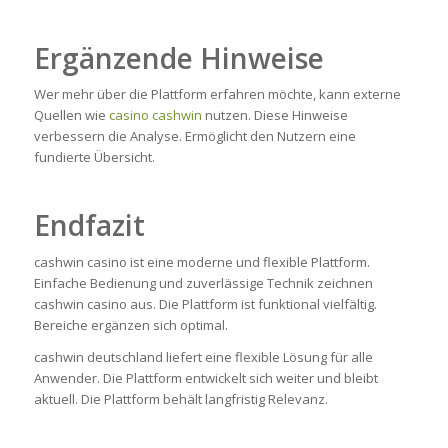
Ergänzende Hinweise
Wer mehr über die Plattform erfahren möchte, kann externe
Quellen wie
casino cashwin
nutzen. Diese Hinweise
verbessern die Analyse. Ermöglicht den Nutzern eine
fundierte Übersicht.
Endfazit
cashwin casino ist eine moderne und flexible Plattform.
Einfache Bedienung und zuverlässige Technik zeichnen
cashwin casino aus. Die Plattform ist funktional vielfältig.
Bereiche ergänzen sich optimal.
cashwin deutschland liefert eine flexible Lösung für alle
Anwender. Die Plattform entwickelt sich weiter und bleibt
aktuell. Die Plattform behält langfristig Relevanz.