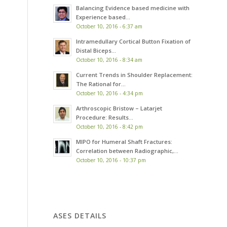
Balancing Evidence based medicine with
Experience based...
October 10, 2016 - 6:37 am
Intramedullary Cortical Button Fixation of
Distal Biceps...
October 10, 2016 - 8:34 am
Current Trends in Shoulder Replacement:
The Rational for...
October 10, 2016 - 4:34 pm
Arthroscopic Bristow – Latarjet
Procedure: Results...
October 10, 2016 - 8:42 pm
MIPO for Humeral Shaft Fractures:
Correlation between Radiographic,...
October 10, 2016 - 10:37 pm
ASES DETAILS