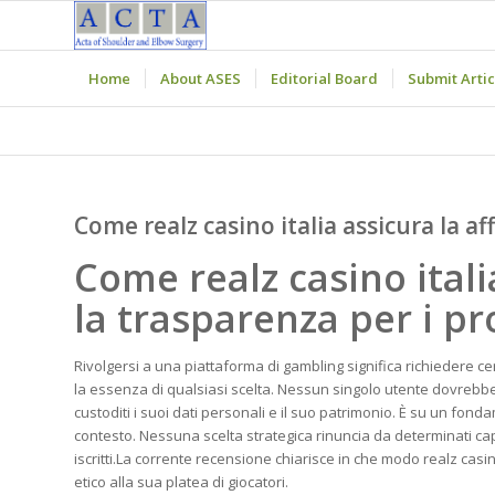
Home
About ASES
Editorial Board
Submit Artic
Come realz casino italia assicura la aff
Come realz casino italia
la trasparenza per i pro
Rivolgersi a una piattaforma di gambling significa richiedere cert
la essenza di qualsiasi scelta. Nessun singolo utente dovrebb
custoditi i suoi dati personali e il suo patrimonio. È su un fon
contesto. Nessuna scelta strategica rinuncia da determinati capi
iscritti.La corrente recensione chiarisce in che modo realz casin
etico alla sua platea di giocatori.