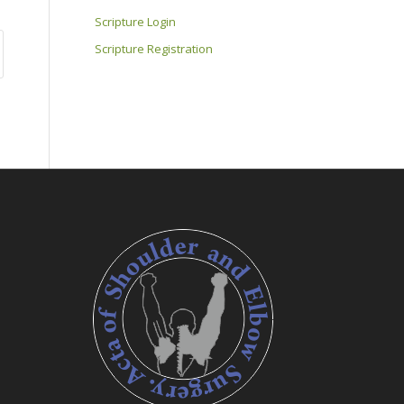
Scripture Login
Scripture Registration