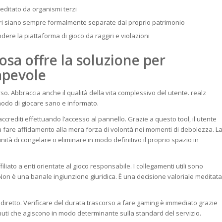
reditato da organismi terzi
atori siano sempre formalmente separate dal proprio patrimonio
dere la piattaforma di gioco da raggiri e violazioni
osa offre la soluzione per
apevole
so. Abbraccia anche il qualità della vita complessivo del utente. realz
 modo di giocare sano e informato.
i accrediti effettuando l’accesso al pannello. Grazie a questo tool, il utente
za fare affidamento alla mera forza di volontà nei momenti di debolezza. L
nità di congelare o eliminare in modo definitivo il proprio spazio in
affiliato a enti orientate al gioco responsabile. I collegamenti utili sono
 Non è una banale ingiunzione giuridica. È una decisione valoriale meditata
diretto. Verificare del durata trascorso a fare gaming è immediato grazie
enuti che agiscono in modo determinante sulla standard del servizio.