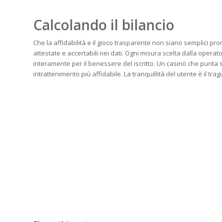
Calcolando il bilancio
Che la affidabilità e il gioco trasparente non siano semplici prome
attestate e accertabili nei dati. Ogni misura scelta dalla operat
interamente per il benessere del iscritto. Un casinò che punta s
intrattenimento più affidabile. La tranquillità del utente è il 