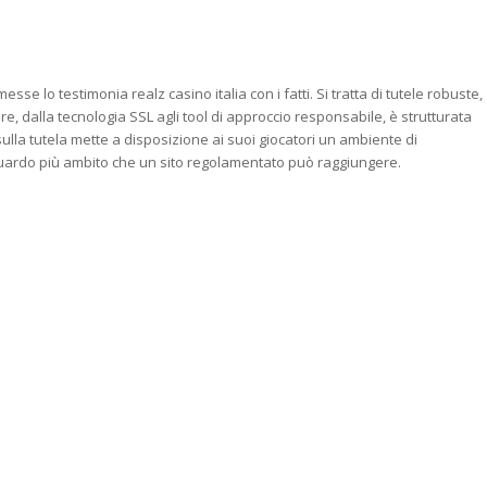
sse lo testimonia realz casino italia con i fatti. Si tratta di tutele robuste,
ore, dalla tecnologia SSL agli tool di approccio responsabile, è strutturata
ulla tutela mette a disposizione ai suoi giocatori un ambiente di
traguardo più ambito che un sito regolamentato può raggiungere.